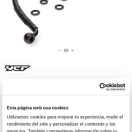
of
1
/
3
Open
media
Vendor:
1
in
modal
Rear brake hose L=370mm, Pitbike
VocaHawk
18,05€
19,00€
Sale
Regular
-5%
Esta página web usa cookies
price
price
Utilizamos cookies para mejorar tu experiencia, medir el
rendimiento del sitio y personalizar el contenido y los
anuncios. También compartimos información sobre tu