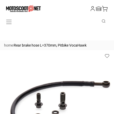
Skip to
Log
content
Cart
in
Search
/
home
Rear brake hose L=370mm, Pitbike VocaHawk