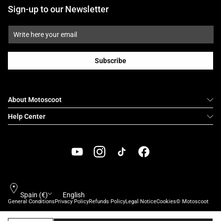
Sign-up to our Newsletter
Subscribe
About Motoscoot
Help Center
YouTube
Instagram
TikTok
Facebook
Country/region
Language
Spain (€)
English
General Conditions
Privacy Policy
Refunds Policy
Legal Notice
Cookies
© Motoscoot