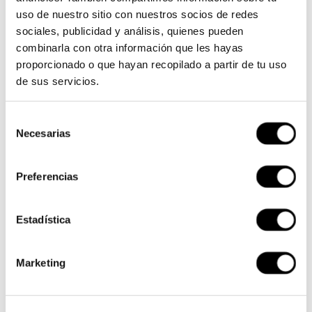
uso de nuestro sitio con nuestros socios de redes
sociales, publicidad y análisis, quienes pueden
combinarla con otra información que les hayas
proporcionado o que hayan recopilado a partir de tu uso
SKU:
YC110-1201045
de sus servicios.
Available
Selección
Necesarias
de
consentimiento
Preferencias
Members earn 18 Points when completing this
purchase.
Sign up
or
log in
.
Estadística
Receive it in 24-48 hours
Marketing
Free shipping on orders over €119
Description