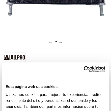
of
1
/
3
Open
media
Vendor:
1
in
modal
Universal Radiator hose Pitbike Allpro
31,50€
35,09€
Sale
Regular
-10%
price
price
Esta página web usa cookies
Utilizamos cookies para mejorar tu experiencia, medir el
rendimiento del sitio y personalizar el contenido y los
anuncios. También compartimos información sobre tu