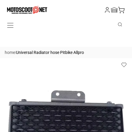
Skip to
Log
content
Cart
in
Search
/
home
Universal Radiator hose Pitbike Allpro