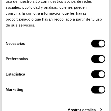
uso de nuestro sitio con nuestros socios de redes
sociales, publicidad y análisis, quienes pueden
combinarla con otra información que les hayas
SKU:
AP100PB00RDT.1010
proporcionado o que hayan recopilado a partir de tu uso
de sus servicios.
Available
Selección
Necesarias
de
consentimiento
Preferencias
Members earn 31 Points when completing this
purchase.
Sign up
or
log in
.
Estadística
Receive it in 24-48 hours
Free shipping on orders over €119
Marketing
Description
Universal Radiator rubber hose Pitbike Allpro
Radiator
oil
universal
for
connection
using rubber tube with
Mostrar detalles