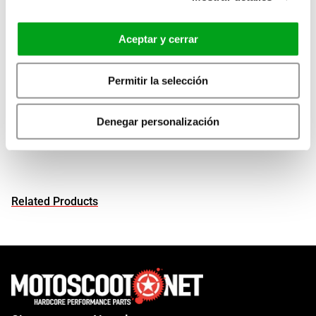
clamp.
Mounting
bracket
with
45 mm
spacing between
holes.
Aceptar y cerrar
Permitir la selección
Applications
View all
Denegar personalización
Related Products