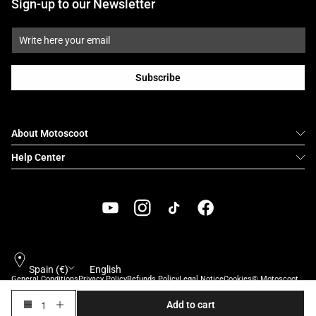
Sign-up to our Newsletter
Subscribe
About Motoscoot
Help Center
YouTube
Instagram
TikTok
Facebook
Country/region
Language
Spain (€)
English
General Conditions
Privacy Policy
Refunds Policy
Legal Notice
Cookies
© Motoscoot
Add to cart
Decrease
Increase